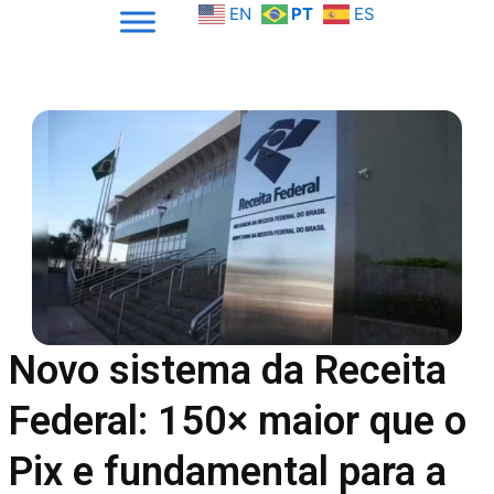
Skip
EN
PT
ES
to
content
Novo sistema da Receita
Federal: 150× maior que o
Pix e fundamental para a