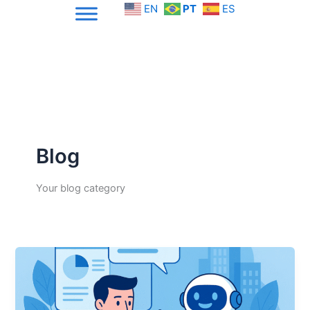
Skip
EN
PT
ES
to
content
Blog
Your blog category